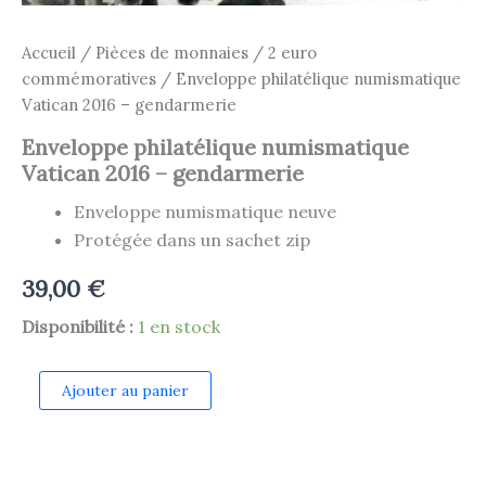
Accueil
/
Pièces de monnaies
/
2 euro
commémoratives
/ Enveloppe philatélique numismatique
Vatican 2016 – gendarmerie
Enveloppe philatélique numismatique
Vatican 2016 – gendarmerie
Enveloppe numismatique neuve
Protégée dans un sachet zip
39,00
€
Disponibilité :
1 en stock
quantité
Ajouter au panier
de
Enveloppe
philatélique
numismatique