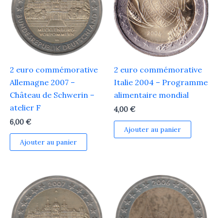
2 euro commémorative
2 euro commémorative
Allemagne 2007 –
Italie 2004 – Programme
Château de Schwerin –
alimentaire mondial
atelier F
4,00
€
6,00
€
Ajouter au panier
Ajouter au panier