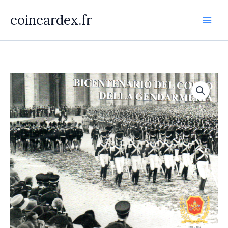
Aller
coincardex.fr
au
contenu