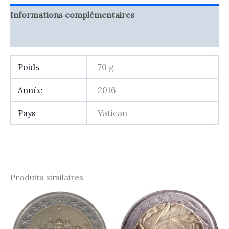
Vatican
2016
Informations complémentaires
-
gendarmerie
Avis (0)
Poids
70 g
Année
2016
Pays
Vatican
Produits similaires