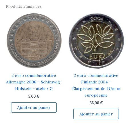
Produits similaires
2 euro commémorative
2 euro commémorative
Allemagne 2006 – Schleswig-
Finlande 2004 –
Holstein – atelier G
Élargissement de l’Union
européenne
5,00
€
65,00
€
Ajouter au panier
Ajouter au panier