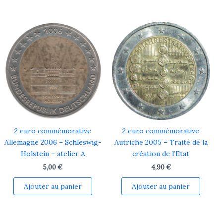
2 euro commémorative
2 euro commémorative
Allemagne 2006 – Schleswig-
Autriche 2005 – Traité de la
Holstein – atelier A
création de l’Etat
5,00
€
4,90
€
Ajouter au panier
Ajouter au panier