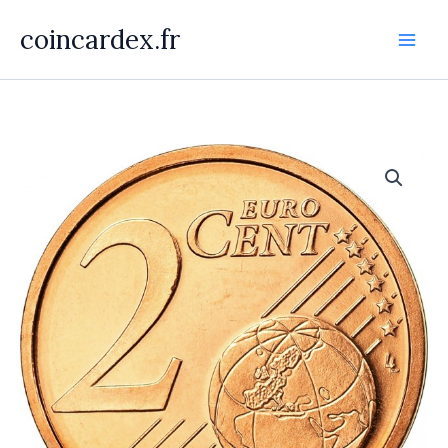
Aller
coincardex.fr
au
contenu