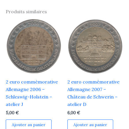
Produits similaires
2 euro commémorative
2 euro commémorative
Allemagne 2006 –
Allemagne 2007 –
Schleswig-Holstein –
Château de Schwerin –
atelier J
atelier D
5,00
€
6,00
€
Ajouter au panier
Ajouter au panier