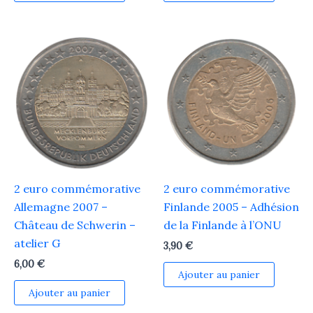
2 euro commémorative
2 euro commémorative
Allemagne 2007 –
Finlande 2005 – Adhésion
Château de Schwerin –
de la Finlande à l’ONU
atelier G
3,90
€
6,00
€
Ajouter au panier
Ajouter au panier