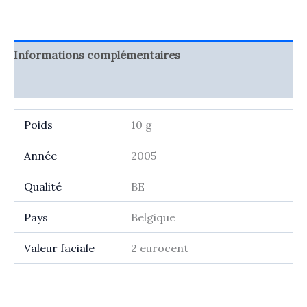
eurocent
Belgique
2005
(belle
Informations complémentaires
épreuve)
Avis (0)
Poids
10 g
Année
2005
Qualité
BE
Pays
Belgique
Valeur faciale
2 eurocent