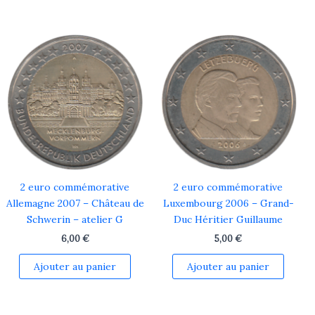
2 euro commémorative
2 euro commémorative
Allemagne 2007 – Château de
Luxembourg 2006 – Grand-
Schwerin – atelier G
Duc Héritier Guillaume
6,00
€
5,00
€
Ajouter au panier
Ajouter au panier