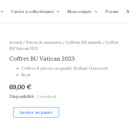
Cartes à collectionner
Mon compte
Forum
N
Accueil
/
Pièces de monnaies
/
Coffrets BU annuels
/ Coffret
BU Vatican 2023
Coffret BU Vatican 2023
Coffret 8 pièces en qualité Brillant Universel
Neuf
69,00
€
Disponibilité :
1 en stock
quantité
Ajouter au panier
de
Coffret
BU