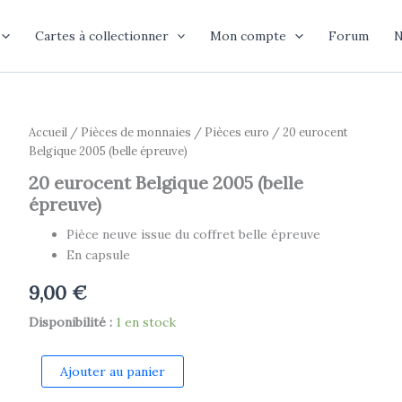
Cartes à collectionner
Mon compte
Forum
N
Accueil
/
Pièces de monnaies
/
Pièces euro
/ 20 eurocent
Belgique 2005 (belle épreuve)
20 eurocent Belgique 2005 (belle
épreuve)
Pièce neuve issue du coffret belle épreuve
En capsule
9,00
€
Disponibilité :
1 en stock
quantité
Ajouter au panier
de
20