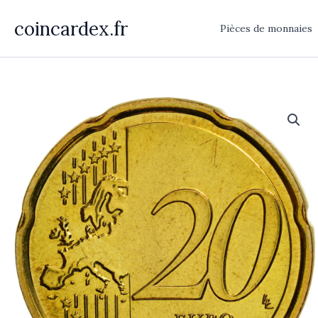
Aller
coincardex.fr
au
Pièces de monnaies
contenu