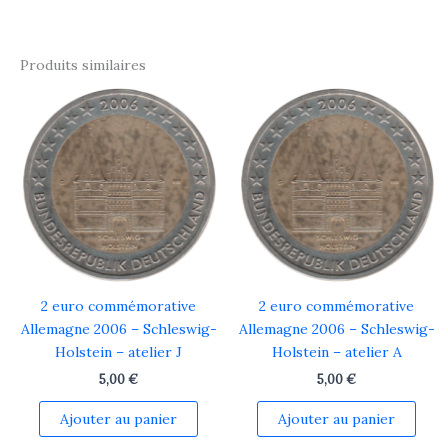
Produits similaires
2 euro commémorative
2 euro commémorative
Allemagne 2006 – Schleswig-
Allemagne 2006 – Schleswig-
Holstein – atelier J
Holstein – atelier A
5,00
€
5,00
€
Ajouter au panier
Ajouter au panier