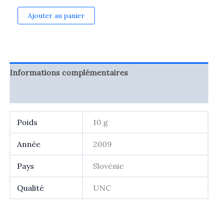
quantité
Ajouter au panier
de
2
euro
commémorative
Slovénie
2009
Informations complémentaires
-
EMU
Avis (0)
Poids
10 g
Année
2009
Pays
Slovénie
Qualité
UNC