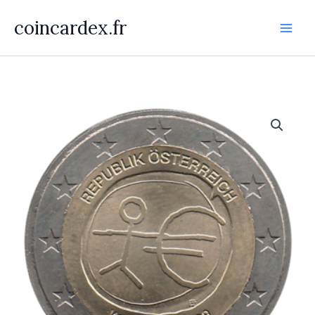
Aller
coincardex.fr
au
contenu