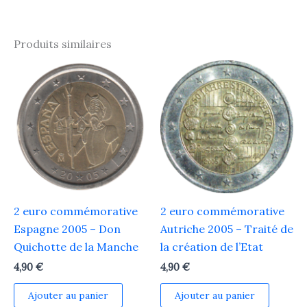
Produits similaires
2 euro commémorative
2 euro commémorative
Espagne 2005 – Don
Autriche 2005 – Traité de
Quichotte de la Manche
la création de l’Etat
4,90
€
4,90
€
Ajouter au panier
Ajouter au panier