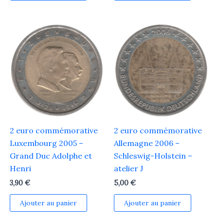
2 euro commémorative
2 euro commémorative
Luxembourg 2005 –
Allemagne 2006 –
Grand Duc Adolphe et
Schleswig-Holstein –
Henri
atelier J
3,90
€
5,00
€
Ajouter au panier
Ajouter au panier