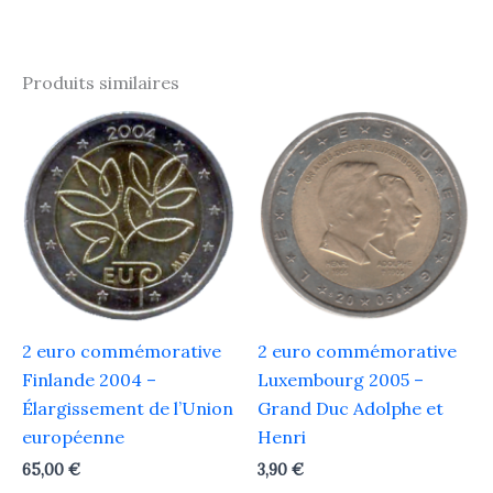
Produits similaires
2 euro commémorative
2 euro commémorative
Finlande 2004 –
Luxembourg 2005 –
Élargissement de l’Union
Grand Duc Adolphe et
européenne
Henri
65,00
€
3,90
€