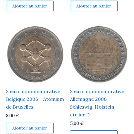
Ajouter au panier
Ajouter au panier
2 euro commémorative
2 euro commémorative
Belgique 2006 – Atomium
Allemagne 2006 –
de Bruxelles
Schleswig-Holstein –
atelier D
8,00
€
5,00
€
Ajouter au panier