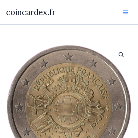
Aller
coincardex.fr
au
contenu