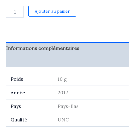
quantité
Ajouter au panier
de
2
euro
commémorative
Pays
Bas
Informations complémentaires
2012
-
Avis (0)
10
ans
de
Poids
10 g
l'euro
Année
2012
Pays
Pays-Bas
Qualité
UNC