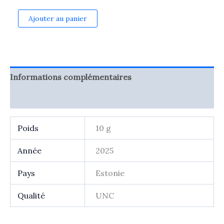
quantité
Ajouter au panier
de
2
euro
commémorative
Estonie
2025
Informations complémentaires
-
imprimerie
Avis (0)
Poids
10 g
Année
2025
Pays
Estonie
Qualité
UNC