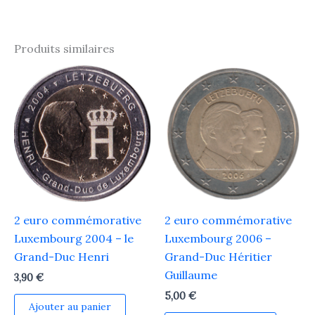
Produits similaires
2 euro commémorative
2 euro commémorative
Luxembourg 2004 – le
Luxembourg 2006 –
Grand-Duc Henri
Grand-Duc Héritier
Guillaume
3,90
€
5,00
€
Ajouter au panier