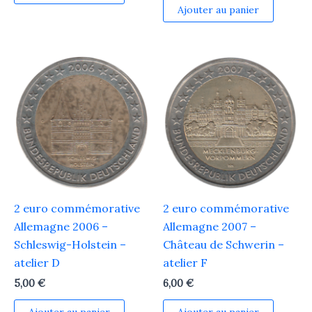
Ajouter au panier
2 euro commémorative
2 euro commémorative
Allemagne 2006 –
Allemagne 2007 –
Schleswig-Holstein –
Château de Schwerin –
atelier D
atelier F
5,00
€
6,00
€
Ajouter au panier
Ajouter au panier