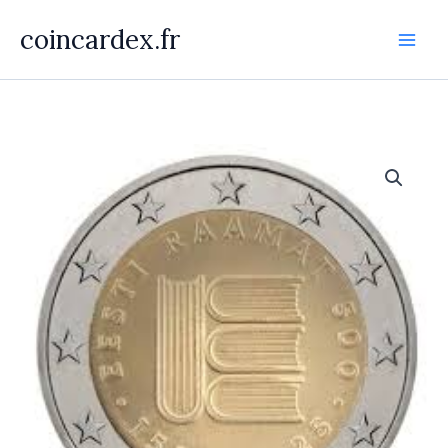
Aller
coincardex.fr
au
contenu