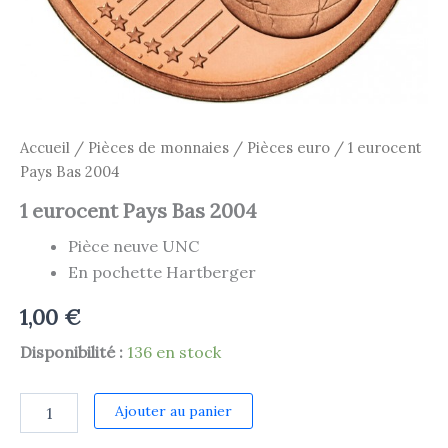
Accueil
/
Pièces de monnaies
/
Pièces euro
/ 1 eurocent
Pays Bas 2004
1 eurocent Pays Bas 2004
Pièce neuve UNC
En pochette Hartberger
1,00
€
Disponibilité :
136 en stock
quantité
Ajouter au panier
de
1