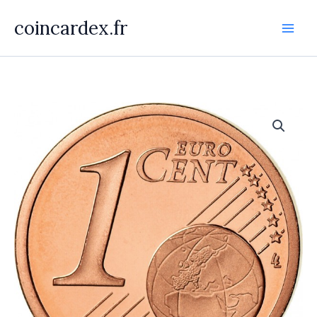
Aller
coincardex.fr
au
contenu