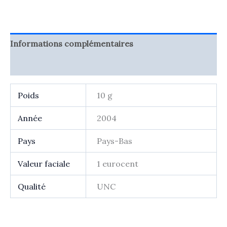
eurocent
Pays
Bas
2004
Informations complémentaires
Avis (0)
Poids
10 g
Année
2004
Pays
Pays-Bas
Valeur faciale
1 eurocent
Qualité
UNC