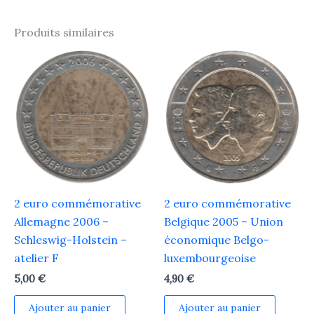
Produits similaires
2 euro commémorative
2 euro commémorative
Allemagne 2006 –
Belgique 2005 – Union
Schleswig-Holstein –
économique Belgo-
atelier F
luxembourgeoise
5,00
€
4,90
€
Ajouter au panier
Ajouter au panier