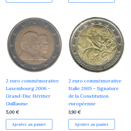
2 euro commémorative
2 euro commémorative
Luxembourg 2006 –
Italie 2005 – Signature
Grand-Duc Héritier
de la Constitution
Guillaume
européenne
5,00
€
3,90
€
Ajouter au panier
Ajouter au panier