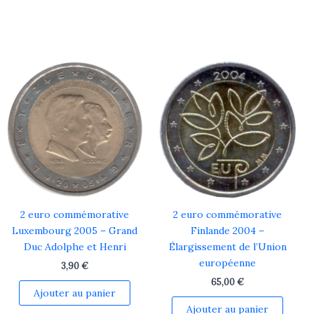
2 euro commémorative
2 euro commémorative
Luxembourg 2005 – Grand
Finlande 2004 –
Duc Adolphe et Henri
Élargissement de l’Union
européenne
3,90
€
65,00
€
Ajouter au panier
Ajouter au panier