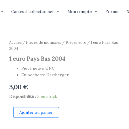
Cartes à collectionner
Mon compte
Forum
N
Accueil
/
Pièces de monnaies
/
Pièces euro
/ 1 euro Pays Bas
2004
1 euro Pays Bas 2004
Pièce neuve UNC
En pochette Hartberger
3,00
€
Disponibilité :
5 en stock
quantité
Ajouter au panier
de
1
euro