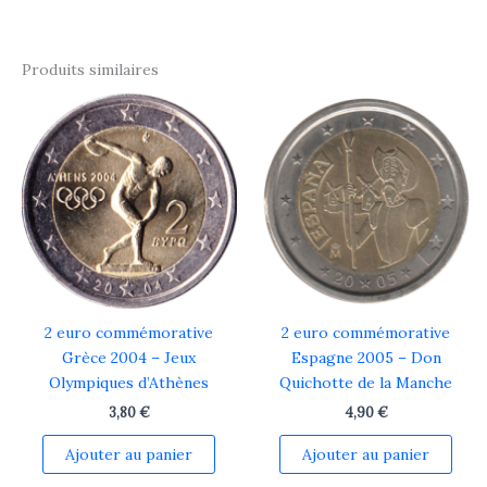
Produits similaires
2 euro commémorative
2 euro commémorative
Grèce 2004 – Jeux
Espagne 2005 – Don
Olympiques d’Athènes
Quichotte de la Manche
3,80
€
4,90
€
Ajouter au panier
Ajouter au panier