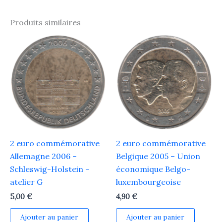
Produits similaires
2 euro commémorative
2 euro commémorative
Allemagne 2006 –
Belgique 2005 – Union
Schleswig-Holstein –
économique Belgo-
atelier G
luxembourgeoise
5,00
€
4,90
€
Ajouter au panier
Ajouter au panier