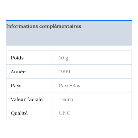
euro
Pays
Bas
1999
Informations complémentaires
Avis (0)
Poids
10 g
Année
1999
Pays
Pays-Bas
Valeur faciale
1 euro
Qualité
UNC