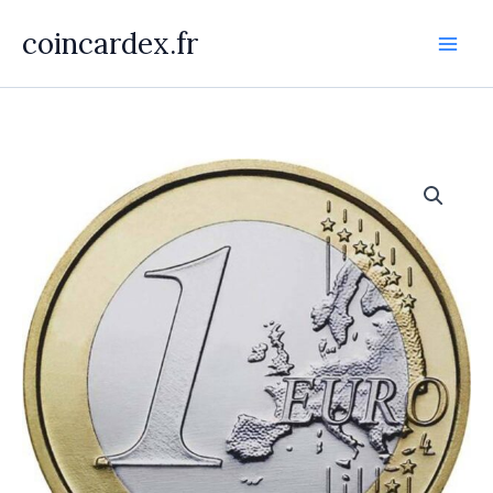
Aller
coincardex.fr
au
contenu