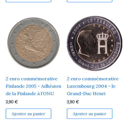
2 euro commémorative
2 euro commémorative
Finlande 2005 – Adhésion
Luxembourg 2004 – le
de la Finlande à l’ONU
Grand-Duc Henri
3,90
€
3,90
€
Ajouter au panier
Ajouter au panier